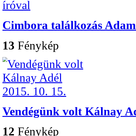
Cimbora találkozás Adami
13
Fénykép
Vendégünk volt Kálnay Adé
12
Fénykép