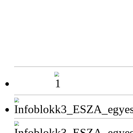
Hétfő
Kedd
Szerda
Csütörtök
Péntek
Szombat
Perkátai Által