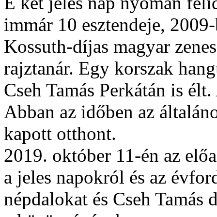
E két jeles nap nyomán fel
immár 10 esztendeje, 2009-
Kossuth-díjas magyar zenesz
rajztanár. Egy korszak hang
Cseh Tamás Perkátán is élt. 
Abban az időben az általán
kapott otthont.
2019. október 11-én az elő
a jeles napokról és az évfo
népdalokat és Cseh Tamás da