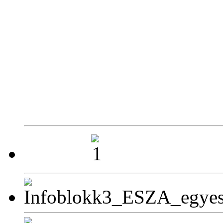
Hétfő
Kedd
Szerda
Csütörtök
Péntek
Szombat
Perkátai Által